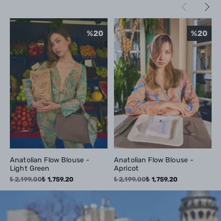
%
20
%
20
Anatolian Flow Blouse -
Anatolian Flow Blouse -
Light Green
Apricot
₺ 2,199.00
₺ 1,759.20
₺ 2,199.00
₺ 1,759.20