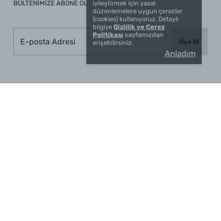
BÜLTENİMİZE ABONE OL
iyileştirmek için yasal
düzenlemelere uygun çerezler
(cookies) kullanıyoruz. Detaylı
bilgiye
Gizlilik ve Çerez
Politikası
sayfamızdan
Üye Ol
erişebilirsiniz.
Anladım
© 2026 TAPIS