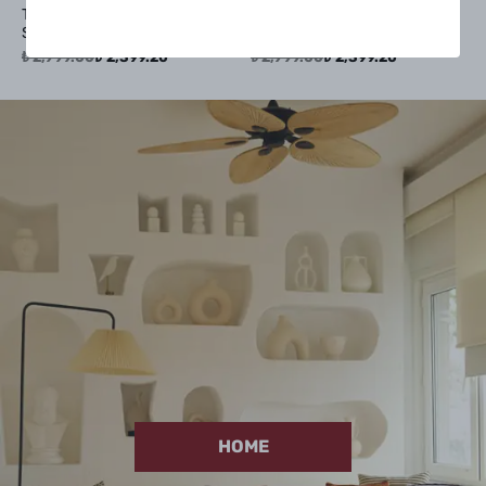
Turkish Originals Zip
Turkish Originals Zip
Sweatshirt - Turquoise
Sweatshirt - Rouge
₺ 2,999.00
₺ 2,399.20
₺ 2,999.00
₺ 2,399.20
HOME