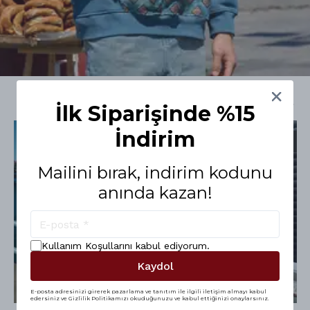
İlk Siparişinde %15
İndirim
%
20
%
20
Mailini bırak, indirim kodunu
anında kazan!
Kullanım Koşullarını
kabul ediyorum.
Kaydol
E-posta adresinizi girerek pazarlama ve tanıtım ile ilgili iletişim almayı kabul
edersiniz ve Gizlilik Politikamızı okuduğunuzu ve kabul ettiğinizi onaylarsınız.