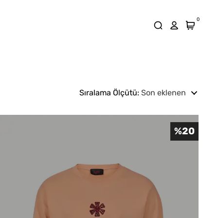
0
Sıralama Ölçütü
:
Son eklenen
%
20