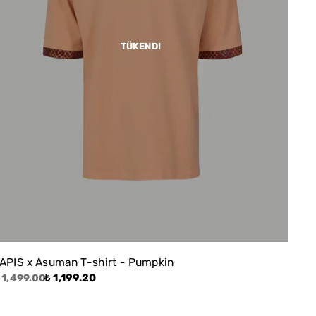
TÜKENDI
APIS x Asuman T-shirt - Pumpkin
₺ 1,199.20
 1,499.00