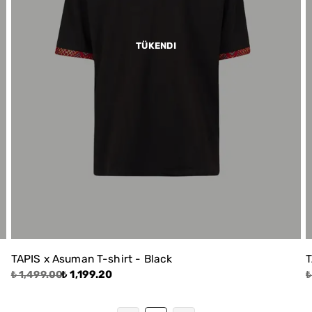
TÜKENDI
TAPIS x Asuman T-shirt - Black
T
₺ 1,199.20
₺ 1,499.00
₺