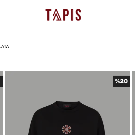
LATA
0
%
20