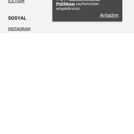
İLETİŞİM
Politikası
sayfamızdan
erişebilirsiniz.
Anladım
SOSYAL
INSTAGRAM
PINTEREST
BÜLTENİMİZE ABONE OL
Üye Ol
© 2026 TAPIS