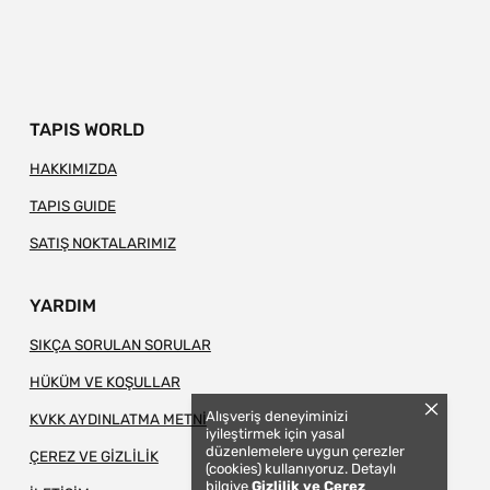
TAPIS WORLD
HAKKIMIZDA
TAPIS GUIDE
SATIŞ NOKTALARIMIZ
YARDIM
SIKÇA SORULAN SORULAR
HÜKÜM VE KOŞULLAR
Alışveriş deneyiminizi
KVKK AYDINLATMA METNİ
iyileştirmek için yasal
düzenlemelere uygun çerezler
ÇEREZ VE GİZLİLİK
(cookies) kullanıyoruz. Detaylı
bilgiye
Gizlilik ve Çerez