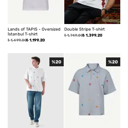
Lands of TAPIS - Oversized
Double Stripe T-shirt
İstanbul T-shirt
₺ 1,399.20
₺ 1,749.00
₺ 1,199.20
₺ 1,499.00
%
20
%
20