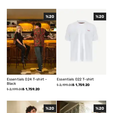
%
20
%
20
Essentials 024 T-shirt -
Essentials 022 T-shirt
Black
₺ 1,759.20
₺ 2,199.00
₺ 1,759.20
₺ 2,199.00
%
20
%
20