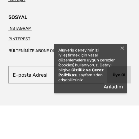
SOSYAL
INSTAGRAM
PINTEREST
Alışveriş deneyiminizi
BÜLTENİMİZE ABONE OL
iyileştirmek için yasal
düzenlemelere uygun çerezler
(cookies) kullanıyoruz. Detaylı
bilgiye
Gizlilik ve Çerez
Politikası
sayfamızdan
Üye Ol
erişebilirsiniz.
Anladım
© 2026 TAPIS