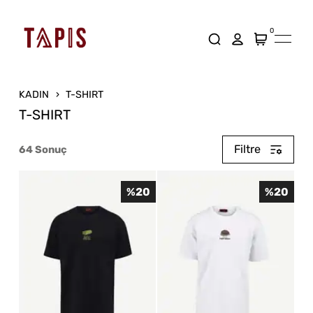
0
KADIN
T-SHIRT
T-SHIRT
Filtre
64
Sonuç
%
20
%
20