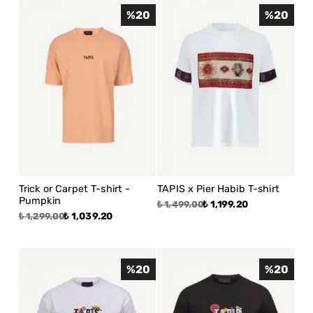
%
20
%
20
Trick or Carpet T-shirt -
TAPIS x Pier Habib T-shirt
Pumpkin
₺ 1,199.20
₺ 1,499.00
₺ 1,039.20
₺ 1,299.00
%
20
%
20