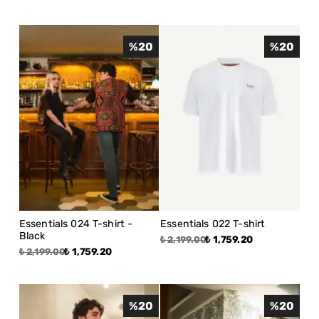
%
20
%
20
Essentials 024 T-shirt -
Essentials 022 T-shirt
Black
₺ 1,759.20
₺ 2,199.00
₺ 1,759.20
₺ 2,199.00
%
20
%
20