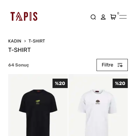
0
KADIN
T-SHIRT
T-SHIRT
Filtre
64
Sonuç
%
20
%
20