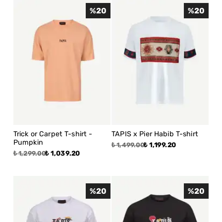
%
20
%
20
Trick or Carpet T-shirt -
TAPIS x Pier Habib T-shirt
Pumpkin
₺ 1,199.20
₺ 1,499.00
₺ 1,039.20
₺ 1,299.00
%
20
%
20