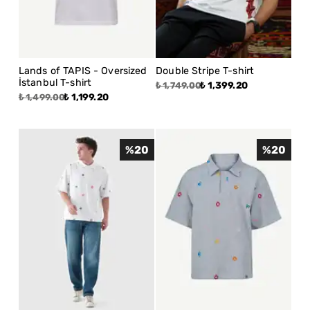
Lands of TAPIS - Oversized
Double Stripe T-shirt
İstanbul T-shirt
₺ 1,399.20
₺ 1,749.00
₺ 1,199.20
₺ 1,499.00
%
20
%
20