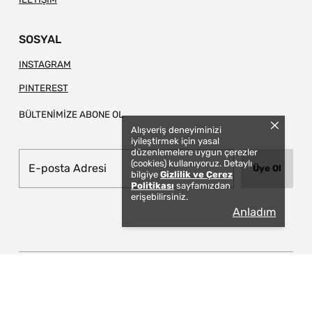
SOSYAL
INSTAGRAM
PINTEREST
BÜLTENİMİZE ABONE OL
Alışveriş deneyiminizi
iyileştirmek için yasal
düzenlemelere uygun çerezler
(cookies) kullanıyoruz. Detaylı
Üye Ol
bilgiye
Gizlilik ve Çerez
Politikası
sayfamızdan
erişebilirsiniz.
Anladım
© 2026 TAPIS