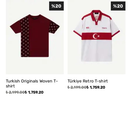
%
20
%
20
Turkish Originals Woven T-
Türkiye Retro T-shirt
shirt
₺ 2,199.00
₺ 1,759.20
₺ 2,199.00
₺ 1,759.20