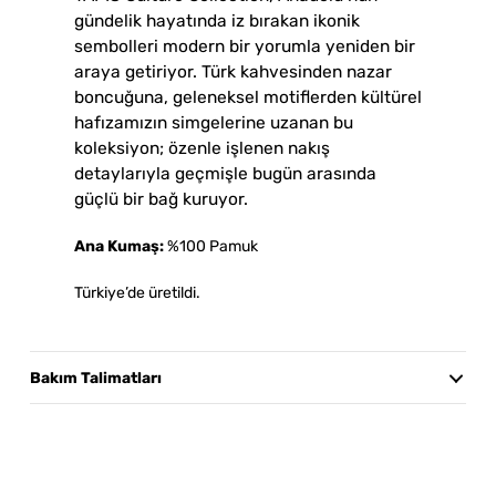
gündelik hayatında iz bırakan ikonik
sembolleri modern bir yorumla yeniden bir
araya getiriyor. Türk kahvesinden nazar
boncuğuna, geleneksel motiflerden kültürel
hafızamızın simgelerine uzanan bu
koleksiyon; özenle işlenen nakış
detaylarıyla geçmişle bugün arasında
güçlü bir bağ kuruyor.
Ana Kumaş:
%100 Pamuk
Türkiye’de üretildi.
Bakım Talimatları
30°C’de hassas yıkama önerilir. Benzer renklerle ve tersten
yıkayınız. Kurutma makinesinde kurutmayınız; asarak
kurutunuz ve doğrudan güneş ışığından uzak tutunuz.
Beyazlatıcı kullanmayınız. Ürünü tersten ütüleyiniz. Kuru