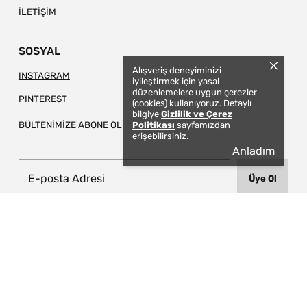
İLETİŞİM
SOSYAL
Alışveriş deneyiminizi
INSTAGRAM
iyileştirmek için yasal
düzenlemelere uygun çerezler
PINTEREST
(cookies) kullanıyoruz. Detaylı
bilgiye
Gizlilik ve Çerez
BÜLTENİMİZE ABONE OL
Politikası
sayfamızdan
erişebilirsiniz.
Anladım
Üye Ol
© 2026 TAPIS