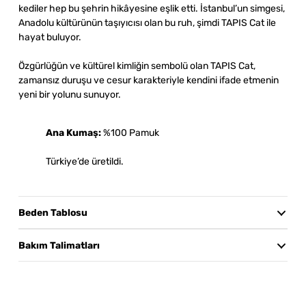
kediler hep bu şehrin hikâyesine eşlik etti. İstanbul’un simgesi,
Anadolu kültürünün taşıyıcısı olan bu ruh, şimdi TAPIS Cat ile
hayat buluyor.
Özgürlüğün ve kültürel kimliğin sembolü olan TAPIS Cat,
zamansız duruşu ve cesur karakteriyle kendini ifade etmenin
yeni bir yolunu sunuyor.
Ana Kumaş:
%100 Pamuk
Türkiye’de üretildi.
Beden Tablosu
Beden Tablosu
Göğüs
Bel
Boy
Bakım Talimatları
XS
60
57
60
30°C’de hassas yıkama önerilir. Benzer renklerle ve tersten
yıkayınız. Kurutma makinesinde kurutmayınız; asarak
S
63
60
64
kurutunuz ve doğrudan güneş ışığından uzak tutunuz.
M
67
63
68