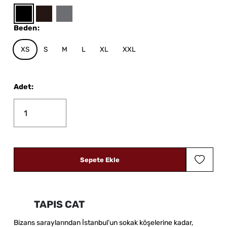
Beden
:
XS
S
M
L
XL
XXL
Adet
:
Sepete Ekle
TAPIS CAT
Bizans saraylarından İstanbul’un sokak köşelerine kadar,