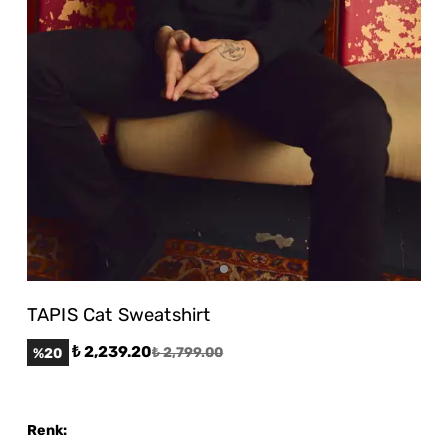
TAPIS Cat Sweatshirt
₺ 2,239.20
%
20
₺ 2,799.00
Renk
: