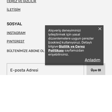
ÇEREZ VE GİZLİLİK
İLETİŞİM
SOSYAL
Alışveriş deneyiminizi
INSTAGRAM
iyileştirmek için yasal
düzenlemelere uygun çerezler
PINTEREST
(cookies) kullanıyoruz. Detaylı
bilgiye
Gizlilik ve Çerez
Politikası
sayfamızdan
BÜLTENİMİZE ABONE OL
erişebilirsiniz.
Anladım
Üye Ol
© 2026 TAPIS