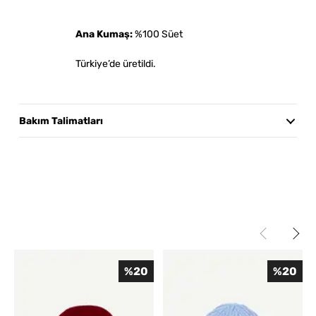
Ana Kumaş:
%100 Süet
Türkiye’de üretildi.
Bakım Talimatları
Elde, soğuk veya ılık suda nazikçe yıkama yapılabilir. Makinede
yıkama önerilmez. Ağartıcı ve kimyasal temizleyiciler
kullanmayınız. Kurutma makinesinde kurutmayınız; formunu
koruması için düz zeminde veya asarak, doğrudan güneş
ışığından uzak şekilde kurutunuz. Ürün formunun korunması
için sert ovma ve uzun süreli su temasından kaçınınız.
%
20
%
20