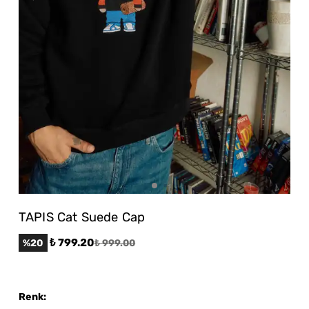
TAPIS Cat Suede Cap
₺ 799.20
%
20
₺ 999.00
Renk
: