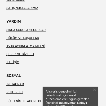
SATIŞ NOKTALARIMIZ
YARDIM
SIKÇA SORULAN SORULAR
HÜKÜM VE KOŞULLAR
KVKK AYDINLATMA METNİ
ÇEREZ VE GİZLİLİK
İLETİŞİM
SOSYAL
INSTAGRAM
Alışveriş deneyiminizi
PINTEREST
iyileştirmek için yasal
düzenlemelere uygun çerezler
BÜLTENİMİZE ABONE OL
(cookies) kullanıyoruz. Detaylı