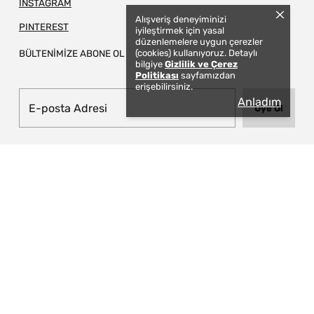
INSTAGRAM
Alışveriş deneyiminizi
PINTEREST
iyileştirmek için yasal
düzenlemelere uygun çerezler
(cookies) kullanıyoruz. Detaylı
BÜLTENİMİZE ABONE OL
bilgiye
Gizlilik ve Çerez
Politikası
sayfamızdan
erişebilirsiniz.
Anladım
Üye Ol
© 2026 TAPIS