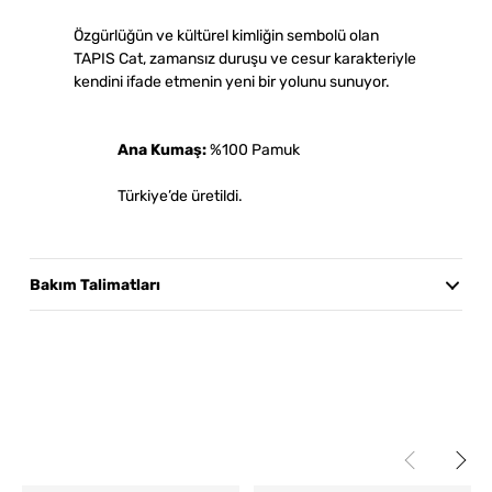
Özgürlüğün ve kültürel kimliğin sembolü olan
TAPIS Cat, zamansız duruşu ve cesur karakteriyle
kendini ifade etmenin yeni bir yolunu sunuyor.
Ana Kumaş:
%100 Pamuk
Türkiye’de üretildi.
Bakım Talimatları
30°C’de hassas yıkama önerilir. Benzer renklerle ve tersten
yıkayınız. Kurutma makinesinde kurutmayınız; asarak
kurutunuz ve doğrudan güneş ışığından uzak tutunuz.
Beyazlatıcı kullanmayınız. Ürünü tersten ütüleyiniz. Kuru
temizleme yapılabilir.