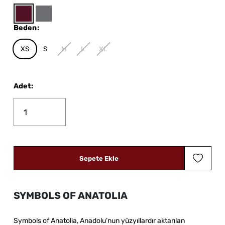
Beden
:
XS
S
M
L
XL
Adet
:
Sepete Ekle
SYMBOLS OF ANATOLIA
Symbols of Anatolia, Anadolu’nun yüzyıllardır aktarılan