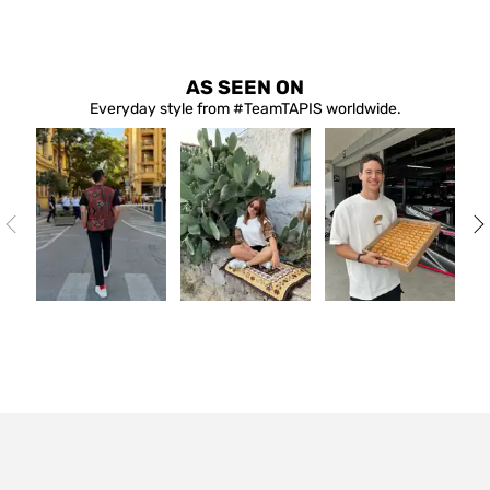
L
XL
XXL
AS SEEN ON
Everyday style from #TeamTAPIS worldwide.