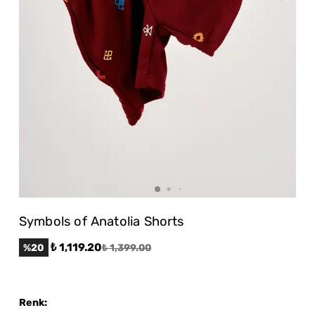
Symbols of Anatolia Shorts
₺ 1,119.20
%
20
₺ 1,399.00
Renk
: