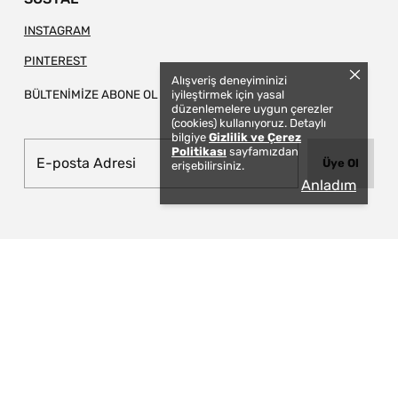
INSTAGRAM
PINTEREST
Alışveriş deneyiminizi
BÜLTENİMİZE ABONE OL
iyileştirmek için yasal
düzenlemelere uygun çerezler
(cookies) kullanıyoruz. Detaylı
bilgiye
Gizlilik ve Çerez
Politikası
sayfamızdan
Üye Ol
erişebilirsiniz.
Anladım
© 2026 TAPIS