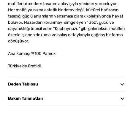
motiflerini modern tasarım anlayışıyla yeniden yorumluyor.
Her motif; yalnızca estetik bir detay değil, kültürel hafızanın
taşıdığı güçlü anlamların yansıması olarak koleksiyonda hayat
buluyor.
Nazardan korunmayı simgeleyen “Göz”, gücü ve
dayanıklılığı temsil eden “Koçboynuzu” gibi geleneksel motifler;
özenle işlenen dokuma ve nakış detaylarıyla çağdaş bir forma
dönüşüyor.
Ana Kumaş:
%100 Pamuk
Türkiye’de üretildi.
Beden Tablosu
Beden Tablosu
Göğüs
Bel
Boy
Bakım Talimatları
XS
30°C’de hassas yıkama önerilir. Benzer renklerle ve tersten
yıkayınız. Kurutma makinesinde kurutmayınız; asarak
S
kurutunuz ve doğrudan güneş ışığından uzak tutunuz.
M
Beyazlatıcı kullanmayınız. Ürünü tersten ütüleyiniz. Kuru
temizleme yapılabilir.