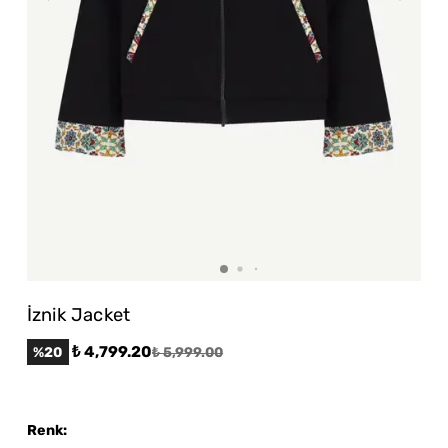
İznik Jacket
₺ 4,799.20
%
20
₺ 5,999.00
Renk
: