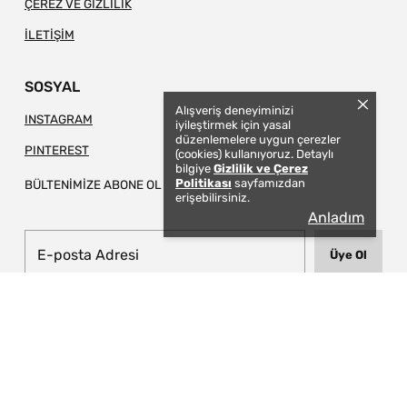
ÇEREZ VE GİZLİLİK
İLETİŞİM
SOSYAL
Alışveriş deneyiminizi
INSTAGRAM
iyileştirmek için yasal
düzenlemelere uygun çerezler
PINTEREST
(cookies) kullanıyoruz. Detaylı
bilgiye
Gizlilik ve Çerez
Politikası
sayfamızdan
BÜLTENİMİZE ABONE OL
erişebilirsiniz.
Anladım
Üye Ol
© 2026 TAPIS