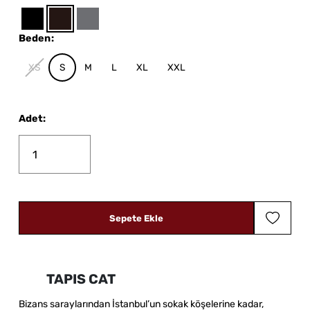
Beden
:
XS
S
M
L
XL
XXL
Adet
:
Sepete Ekle
TAPIS CAT
Bizans saraylarından İstanbul’un sokak köşelerine kadar,