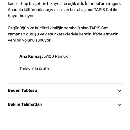
kediler hep bu şehrin hikâyesine eşlik etti. İstanbul’un simgesi,
Anadolu kültürünün taşıyıcısı olan bu ruh, şimdi TAPIS Cat ile
hayat buluyor.
Özgürlüğün ve kültürel kimliğin sembolü olan TAPIS Cat,
zamansız duruşu ve cesur karakteriyle kendini ifade etmenin
yeni bir yolunu sunuyor.
Ana Kumaş:
%100 Pamuk
Türkiye’de üretildi.
Beden Tablosu
Beden Tablosu
Göğüs
Bel
Boy
Bakım Talimatları
XS
60
57
60
30°C’de hassas yıkama önerilir. Benzer renklerle ve tersten
yıkayınız. Kurutma makinesinde kurutmayınız; asarak
S
63
60
64
kurutunuz ve doğrudan güneş ışığından uzak tutunuz.
M
67
63
68