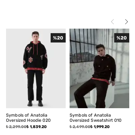
Beyazlatıcı kullanmayınız. Ürünü tersten ütüleyiniz. Kuru
temizleme yapılabilir.
L
71
67
70
XL
75
71
73
XXL
%
20
%
20
Symbols of Anatolia
Symbols of Anatolia
Oversized Hoodie 020
Oversized Sweatshirt 010
₺ 2,299.00
₺ 1,839.20
₺ 2,499.00
₺ 1,999.20