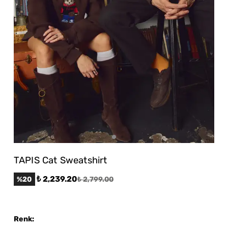
TAPIS Cat Sweatshirt
₺ 2,239.20
%
20
₺ 2,799.00
Renk
: